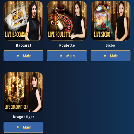
Baccarat
Roulette
Sicbo
Main
Main
Main
Dragontiger
Main