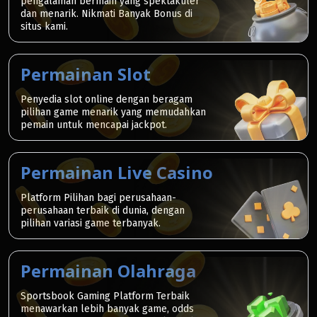
pengalaman bermain yang spektakuler
dan menarik. Nikmati Banyak Bonus di
situs kami.
Permainan Slot
Penyedia slot online dengan beragam
pilihan game menarik yang memudahkan
pemain untuk mencapai jackpot.
Permainan Live Casino
Platform Pilihan bagi perusahaan-
perusahaan terbaik di dunia, dengan
pilihan variasi game terbanyak.
Permainan Olahraga
Sportsbook Gaming Platform Terbaik
menawarkan lebih banyak game, odds