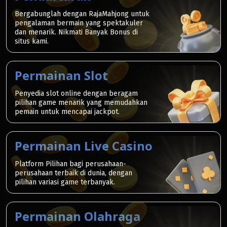
Bergabunglah dengan RajaMahjong untuk
pengalaman bermain yang spektakuler
dan menarik. Nikmati Banyak Bonus di
situs kami.
Permainan Slot
Penyedia slot online dengan beragam
pilihan game menarik yang memudahkan
pemain untuk mencapai jackpot.
Permainan Live Casino
Platform Pilihan bagi perusahaan-
perusahaan terbaik di dunia, dengan
pilihan variasi game terbanyak.
Permainan Olahraga