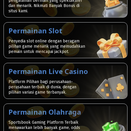
pengalaman bermain yang spektakuler
dan menarik. Nikmati Banyak Bonus di
situs kami.
Permainan Slot
Penyedia slot online dengan beragam
pilihan game menarik yang memudahkan
pemain untuk mencapai jackpot.
Permainan Live Casino
Platform Pilihan bagi perusahaan-
perusahaan terbaik di dunia, dengan
pilihan variasi game terbanyak.
Permainan Olahraga
Sportsbook Gaming Platform Terbaik
menawarkan lebih banyak game, odds