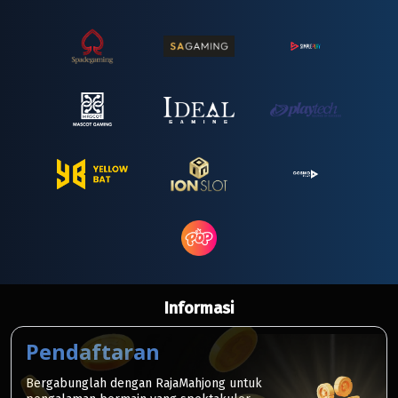
Informasi
Pendaftaran
Bergabunglah dengan RajaMahjong untuk