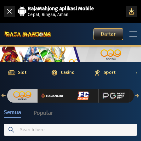
RajaMahjong Aplikasi Mobile
Cepat, Ringan, Aman
Daftar
Slot
Casino
Sport
Semua
Popular
Search here...