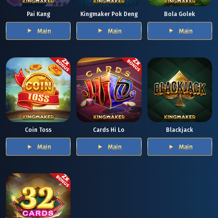
Pai Kang
Kingmaker Pok Deng
Bola Golek
Main
Main
Main
Coin Toss
Cards Hi Lo
Blackjack
Main
Main
Main