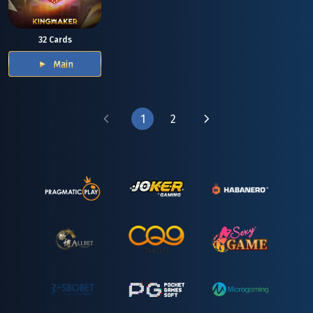
32 Cards
Main
1
2