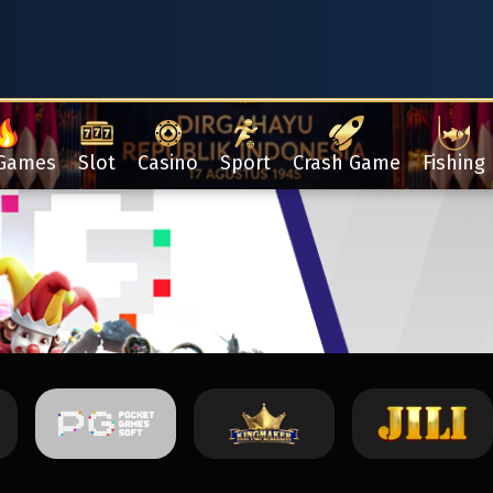
 Games
Slot
Casino
Sport
Crash Game
Fishing