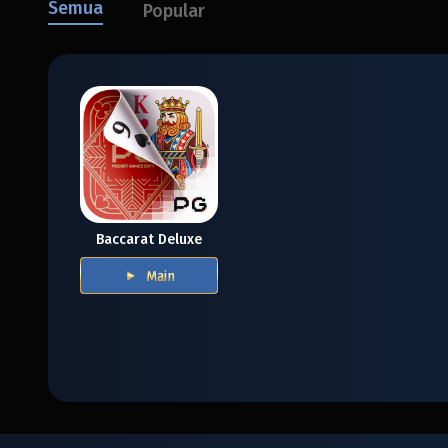
Semua
Popular
Baccarat Deluxe
Main