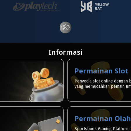
Informasi
Permainan Slot
Penyedia slot online dengan 
yang memudahkan pemain unt
Permainan Ola
Sportsbook Gaming Platform 