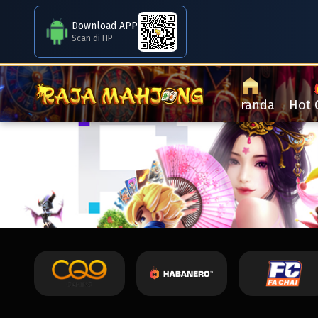
Download APP
Scan di HP
Beranda
Hot