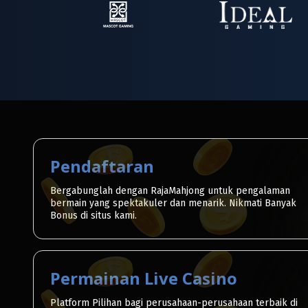
Pendaftaran
Bergabunglah dengan RajaMahjong untuk pengalaman
bermain yang spektakuler dan menarik. Nikmati Banyak
Bonus di situs kami.
Permainan Live Casino
Platform Pilihan bagi perusahaan-perusahaan terbaik di