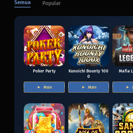
Semua
Popular
Poker Party
Kunoichi Bounty 100
Mafia 
0
Main
Main