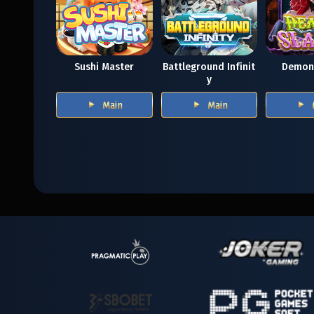
Sushi Master
Battleground Infinit
Demon 
y
Main
Main