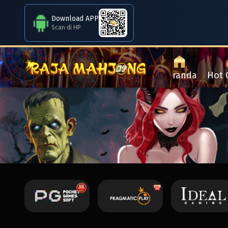
Download APP
Scan di HP
Beranda
Hot