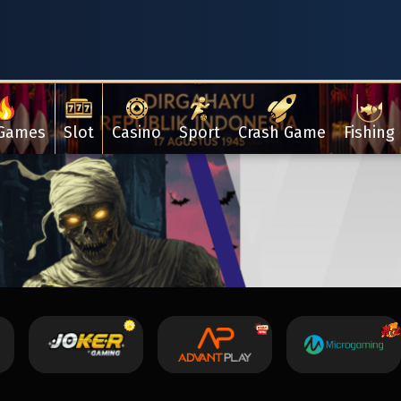
 Games
Slot
Casino
Sport
Crash Game
Fishing