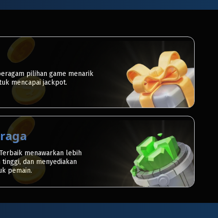
beragam pilihan game menarik
uk mencapai jackpot.
hraga
Terbaik menawarkan lebih
 tinggi, dan menyediakan
uk pemain.