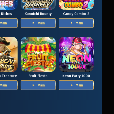
 Riches
Kunoichi Bounty
Candy Combo 2
Main
Main
Main
n Treasure
Fruit Fiesta
Neon Party 1000
Main
Main
Main