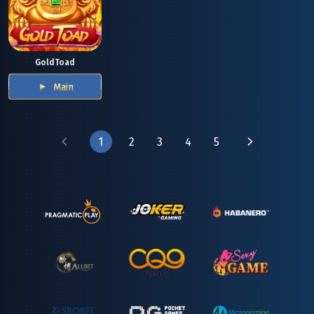
GoldToad
Main
1
2
3
4
5