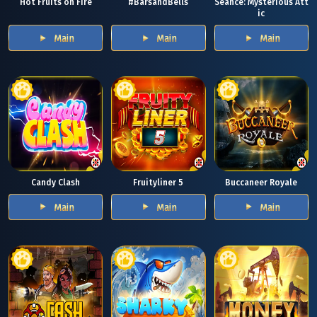
Hot Fruits on Fire
#BarsandBells
Seance: Mysterious Att
ic
Main
Main
Main
Candy Clash
Fruityliner 5
Buccaneer Royale
Main
Main
Main