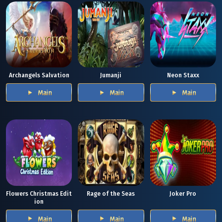
Archangels Salvation
Jumanji
Neon Staxx
Main
Main
Main
Flowers Christmas Edit
Rage of the Seas
Joker Pro
ion
Main
Main
Main