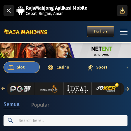
RajaMahjong Aplikasi Mobile
Cepat, Ringan, Aman
Daftar
Slot
Casino
Sport
Semua
Popular
Search here...