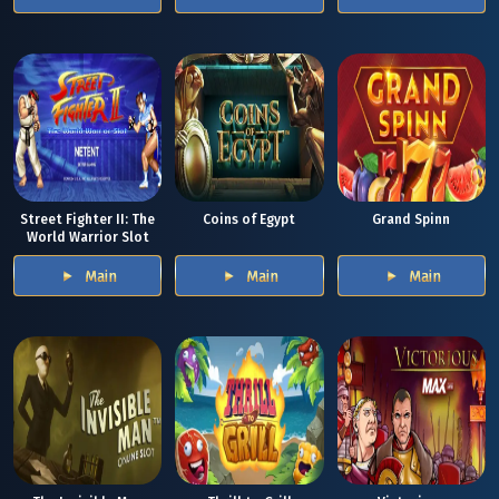
Street Fighter II: The
Coins of Egypt
Grand Spinn
World Warrior Slot
Main
Main
Main