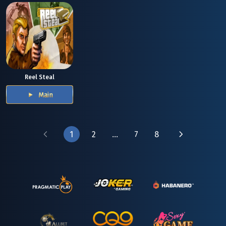
Reel Steal
Main
...
1
2
7
8