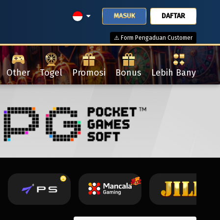
MASUK
DAFTAR
⚠️ Form Pengaduan Customer
Other
Togel
Promosi
Bonus
Lebih Banyak