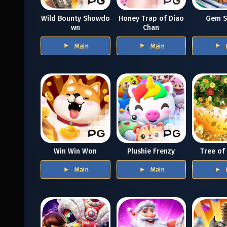
Wild Bounty Showdo
Honey Trap of Diao
Gem S
wn
Chan
Main
Main
Win Win Won
Plushie Frenzy
Tree of
Main
Main