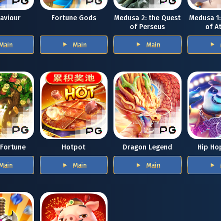
aviour
Fortune Gods
Medusa 2: the Quest
Medusa 1:
of Perseus
of A
Main
Main
Main
 Fortune
Hotpot
Dragon Legend
Hip Ho
Main
Main
Main