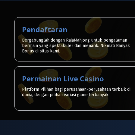
Pendaftaran
Bergabunglah dengan RajaMahjong untuk pengalaman
bermain yang spektakuler dan menarik. Nikmati Banyak
Bonus di situs kami.
Permainan Live Casino
Platform Pilihan bagi perusahaan-perusahaan terbaik di
dunia, dengan pilihan variasi game terbanyak.