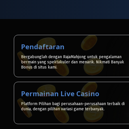
Pendaftaran
Bergabunglah dengan RajaMahjong untuk pengalaman
bermain yang spektakuler dan menarik. Nikmati Banyak
Bonus di situs kami.
Permainan Live Casino
Platform Pilihan bagi perusahaan-perusahaan terbaik di
dunia, dengan pilihan variasi game terbanyak.